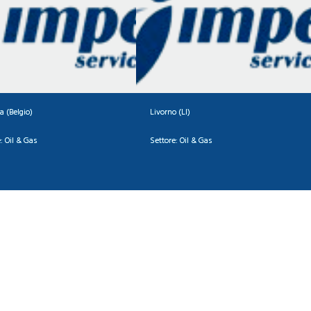
a (Belgio)
Livorno (LI)
:
Oil & Gas
Settore:
Oil & Gas