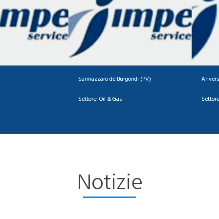
Sannazzaro dè Burgondi (PV)
Anvers
Settore:
Oil & Gas
Settore
Notizie