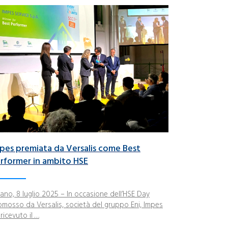
pes premiata da Versalis come Best
rformer in ambito HSE
lano, 8 luglio 2025 – In occasione dell’HSE Day
omosso da Versalis, società del gruppo Eni, Impes
ricevuto il …