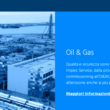
Oil & Gas
Qualità e sicurezza sono 
Impes Service, dalla prog
commissioning all’O&M, 
attenzione anche ai più p
Maggiori informazion