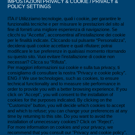
IMPOSTAZIONI PRIVACY & COOKIE / PRIVACY &
POLICY SETTINGS
Certificazione ISO 14001:2015
Certificazione ISO 45001:2018
ITA // Utilizziamo tecnologie, quali i cookie, per garantire le
funzionalità tecniche e per misurare le prestazioni del sito al
Certificazione SCC*2011
fine di fornirti una migliore esperienza di navigazione. Se
clicchi su “Accetta”, acconsentirai all'installazione dei cookie
Certificazione UNI/PDR 125:2022
per le finalità indicate. Cliccando sul pulsante “Personalizza”,
deciderai quali cookie accettare e quali rifiutare; potrai
Certificazione SOA
modificare le tue preferenze in qualsiasi momento ritornando
su questo sito. Vuoi evitare l'installazione di cookie non
Rating di Legalità
necessari? Clicca su “Rifiuta”.
Per maggiori informazioni sui cookie e sulla tua privacy, ti
consigliamo di consultare la nostra “Privacy e cookie policy”.
CONTATTI
ENG // We use technologies, such as cookies, to ensure
technical functionality and to measure site performance in
Ferrandina loc. Macchia (MT) - Italy
order to provide you with a better browsing experience. If you
click on "Accept", you will consent to the installation of
+39 0835 55 30 01
cookies for the purposes indicated. By clicking on the
contatti@impesservice.it
"Customize" button, you will decide which cookies to accept
and which to refuse; you can change your preferences at any
Scarica la nostra brochure (ITA)
time by returning to this site. Do you want to avoid the
installation of unnecessary cookies? Click on "Reject".
Scarica la nostra brochure (ENG)
For more information on cookies and your privacy, we
recommend that you consult our "Privacy and cookie policy".