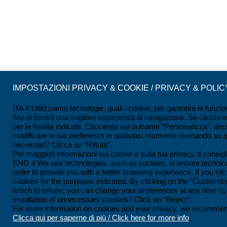
IMPOSTAZIONI PRIVACY & COOKIE / PRIVACY & POLI
ITA // Utilizziamo tecnologie, quali i cookie, per garantire le funzio
fine di fornirti una migliore esperienza di navigazione. Se clicchi s
per le finalità indicate. Cliccando sul pulsante “Personalizza”, deci
modificare le tue preferenze in qualsiasi momento ritornando su que
necessari? Clicca su “Rifiuta”.
Per maggiori informazioni sui cookie e sulla tua privacy, ti consig
ENG // We use technologies, such as cookies, to ensure technica
order to provide you with a better browsing experience. If you click
cookies for the purposes indicated. By clicking on the "Customize
which to refuse; you can change your preferences at any time by r
installation of unnecessary cookies? Click on "Reject".
For more information on cookies and your privacy, we recommend 
Clicca qui per saperne di più / Click here for more info