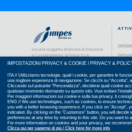
ATTIV
Settore
Società soggetta all’attività di Direzione
Settore
e Coordinamento di Finpar S.p.A.
elettric
IMPOSTAZIONI PRIVACY & COOKIE / PRIVACY & POLI
Settore
ITA // Utilizziamo tecnologie, quali i cookie, per garantire le funzion
una migliore esperienza di navigazione. Se clicchi su “Accetta”, acc
Settore
Cliccando sul pulsante “Personalizza”, deciderai quali cookie accett
qualsiasi momento ritornando su questo sito. Vuoi evitare l'install
Per maggiori informazioni sui cookie e sulla tua privacy, ti consig
ENG // We use technologies, such as cookies, to ensure technical
you with a better browsing experience. If you click on "Accept", yo
indicated. By clicking on the "Customize" button, you will decid
preferences at any time by returning to this site. Do you want to 
For more information on cookies and your privacy, we recommend 
© 2026 Impe
Clicca qui per saperne di più / Click here for more info