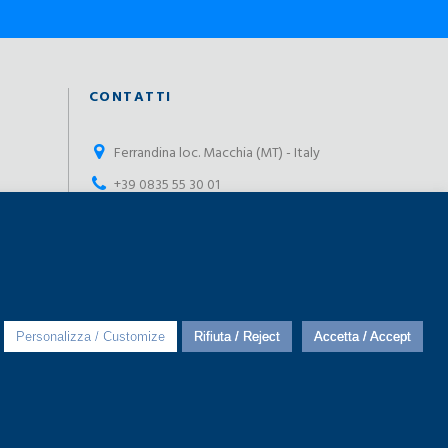
CONTATTI
Ferrandina loc. Macchia (MT) - Italy
+39 0835 55 30 01
contatti@impesservice.it
Scarica la nostra brochure (ITA)
Scarica la nostra brochure (ENG)
Personalizza / Customize
Rifiuta / Reject
Accetta / Accept
y & Cookies