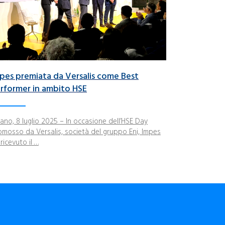
pes premiata da Versalis come Best
rformer in ambito HSE
lano, 8 luglio 2025 – In occasione dell’HSE Day
omosso da Versalis, società del gruppo Eni, Impes
ricevuto il …