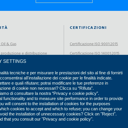
ITÀ
CERTIFICAZIONI
 Oil & Gas
Certificazione ISO 9001:2015
 produzione e distribuzione
Certificazione ISO 14001:2015
ità
CY SETTINGS
Certificazione ISO 45001:2018
 chimico farmaceutico
Certificazione SCC*2011
alità tecniche e per misurare le prestazioni del sito al fine di fornirti
onsentirai all'installazione dei cookie per le finalità indicate.
 siderurgico cementiero
Certificazione UNI/PDR 125:2022
are e quali rifiutare; potrai modificare le tue preferenze in
azione di cookie non necessari? Clicca su “Rifiuta”.
Certificazione SOA
liamo di consultare la nostra “Privacy e cookie policy”.
 functionality and to measure site performance in order to provide
Rating di Legalità
u will consent to the installation of cookies for the purposes
e which cookies to accept and which to refuse; you can change your
avoid the installation of unnecessary cookies? Click on "Reject".
that you consult our "Privacy and cookie policy".
s Service Spa - Tutti i diritti riservati. Realizzato da
Elabora Next
-
Privac