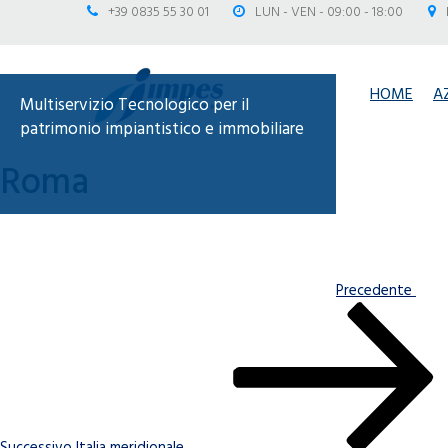
+39 0835 55 30 01
LUN - VEN - 09:00 - 18:00
HOME
A
Multiservizio Tecnologico per il
patrimonio impiantistico e immobiliare
Navigazione
Articolo
Roma
precedente:
articoli
Precedente
Articolo
successivo