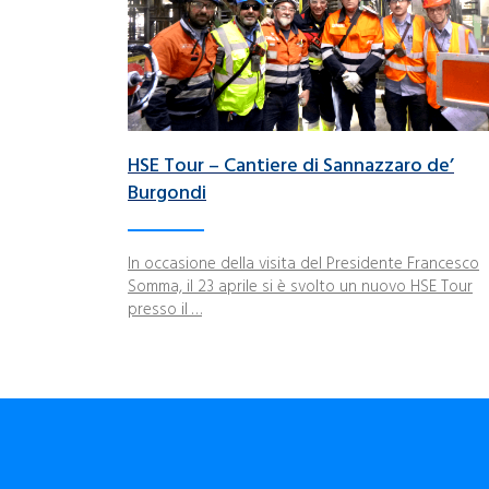
HSE Tour – Cantiere di Sannazzaro de’
Burgondi
In occasione della visita del Presidente Francesco
Somma, il 23 aprile si è svolto un nuovo HSE Tour
presso il …