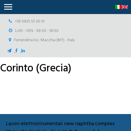
+39 0835 55 30 01
LUN - VEN - 09:00 - 18:00
Ferrandina loc. Macchia (MT) - Italy
Navigazione
Corinto (Grecia)
articoli
Lavori elettrostrumentali new naphtha complex