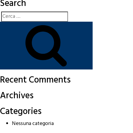
Search
Cerca:
Cerca
Recent Comments
Archives
Categories
Nessuna categoria